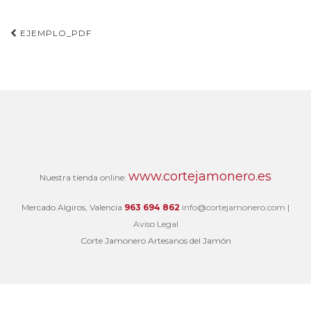
Navegación
EJEMPLO_PDF
de
entradas
www.cortejamonero.es
Nuestra tienda online:
Mercado Algiros, Valencia
963 694 862
info@cortejamonero.com
|
Aviso Legal
Corte Jamonero Artesanos del Jamón